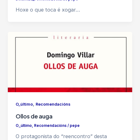
Hoxe o que toca é xogar…
,
O_último
Recomendacións
Ollos de auga
O_último
,
Recomendacións
/
pepe
O protagonista do “reencontro” desta