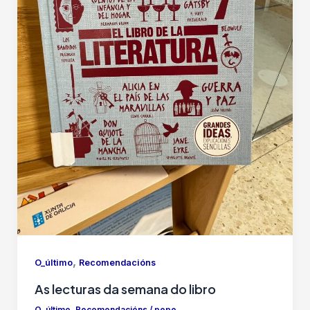
,
O_último
Recomendacións
As lecturas da semana do libro
O_último
,
Recomendacións
/
pepe