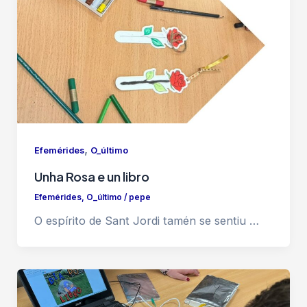
,
Efemérides
O_último
Unha Rosa e un libro
Efemérides
,
O_último
/
pepe
O espírito de Sant Jordi tamén se sentiu …