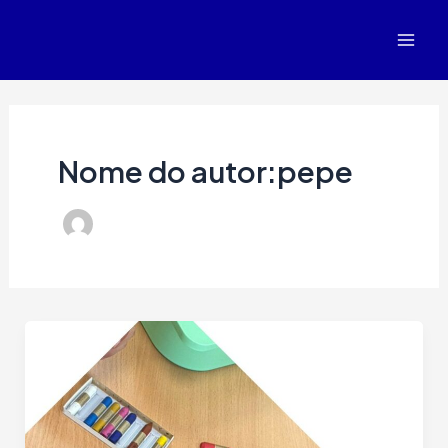
Ir
Paxinación
Mai
ao
de
Men
contido
entradas
Nome do autor:pepe