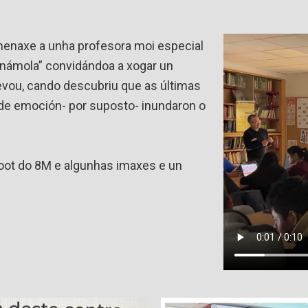
enaxe a unha profesora moi especial
anámola” convidándoa a xogar un
evou, cando descubriu que as últimas
 de emoción- por suposto- inundaron o
ot do 8M e algunhas imaxes e un