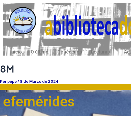
Ir
Navegación
ao
de
contido
entradas
Inicio
O último
Coñécenos
Lecturas
Act
8M
Por
pepe
/
8 de Marzo de 2024
efemérides